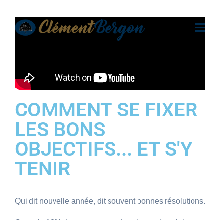
COMMENT SE FIXER
LES BONS
OBJECTIFS... ET S'Y
TENIR
Qui dit nouvelle année, dit souvent bonnes résolutions.