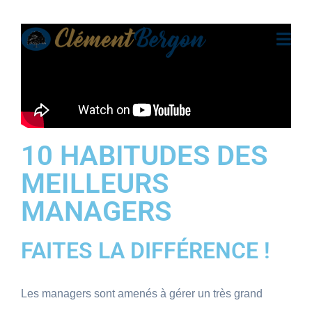
10 HABITUDES DES
MEILLEURS
MANAGERS
FAITES LA DIFFÉRENCE !
Les managers sont amenés à gérer un très grand